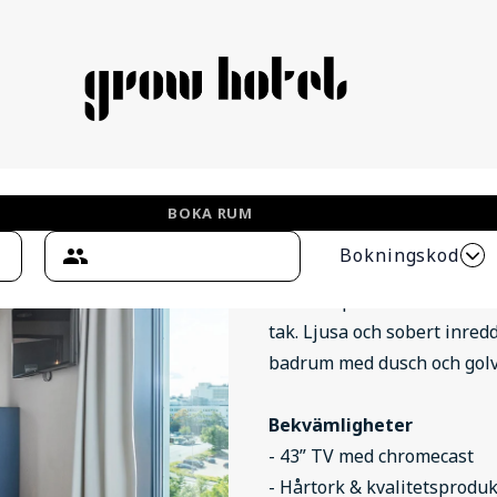
BOKA RUM
Single Superior
Bokningskod
15 väldisponerade kvadratme
tak. Ljusa och sobert inre
badrum med dusch och golvv
Bekvämligheter
- 43” TV med chromecast
- Hårtork & kvalitetsprodu