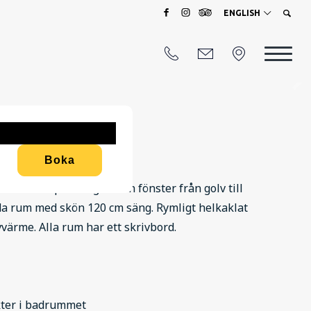
ENGLISH
Boka
ter med parkettgolv och fönster från golv till
dda rum med skön 120 cm säng. Rymligt helkaklat
ärme. Alla rum har ett skrivbord.
kter i badrummet