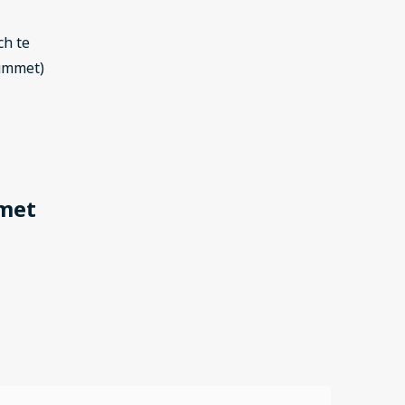
ch te
 rummet)
mmet