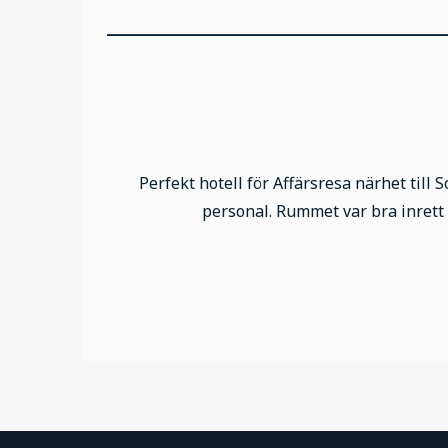
__________________________________
Perfekt hotell för Affärsresa närhet til
personal. Rummet var bra inrett 