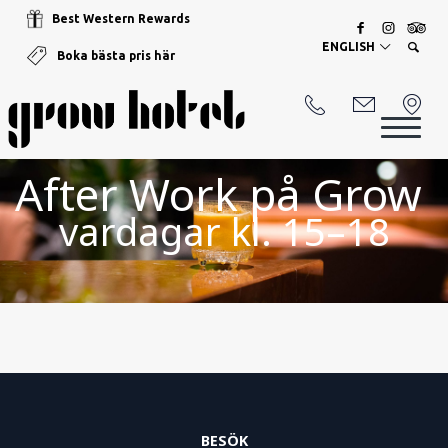
Best Western Rewards
ENGLISH
Boka bästa pris här
After Work på Grow 
vardagar kl. 15–18
BESÖK